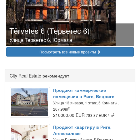
Tērvetes 6 (Терветес 6)
Улица Терветес 6, Юрмала
Посмотреть все новые проекты
City Real Estate рекомендует
Продают коммерческие
помещения в Риге, Вецриге
Улица 13 января, 1 этаж, 5 Комнаты,
2
267.90m
210000.00 EUR
2
783.87 EUR / m
Продают квартиру в Риге,
Агенскалнсе
Улица Баложу, 3 этаж, 5 Комнаты,