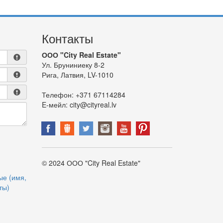
Контакты
ООО "City Real Estate"
Ул. Бруниниеку 8-2
Рига, Латвия, LV-1010
Телефон:
+371 67114284
E-мейл:
city@cityreal.lv
© 2024 ООО "City Real Estate"
ые (имя,
ты)