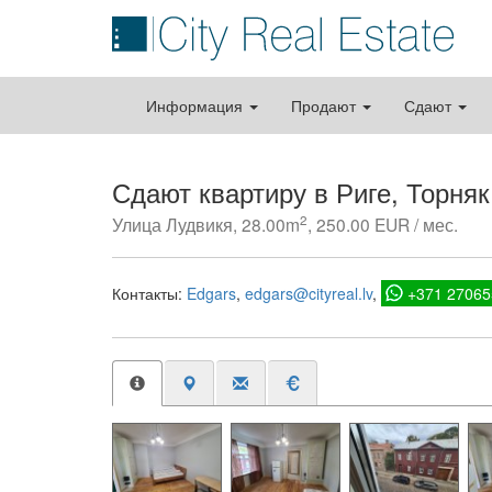
Информация
Продают
Сдают
Сдают квартиру в Риге, Торня
2
Улица Лудвикя, 28.00m
, 250.00 EUR / мес.
Контакты:
Edgars
edgars@cityreal.lv
+371 27065