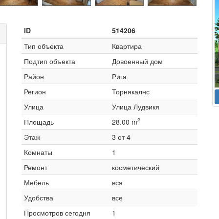
ID
514206
Тип объекта
Квартира
Подтип объекта
Довоенный дом
Район
Рига
Регион
Торнякалнс
Улица
Улица Лудвикя
2
Площадь
28.00 m
Этаж
3 от 4
Комнаты
1
Ремонт
косметический
Мебель
вся
Удобства
все
Просмотров сегодня
1