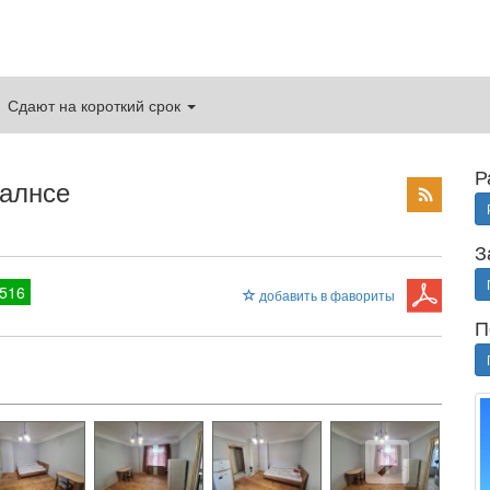
Сдают на короткий срок
Р
калнсе
З
516
добавить в фавориты
П