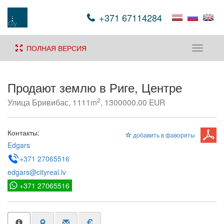
+371 67114284
ПОЛНАЯ ВЕРСИЯ
Toggle
navigati
Продают землю в Риге, Центре
2
Улица Бривибас, 1111m
, 1300000.00 EUR
Контакты:
добавить в фавориты
Edgars
+371 27065516
edgars@cityreal.lv
+371 27065516