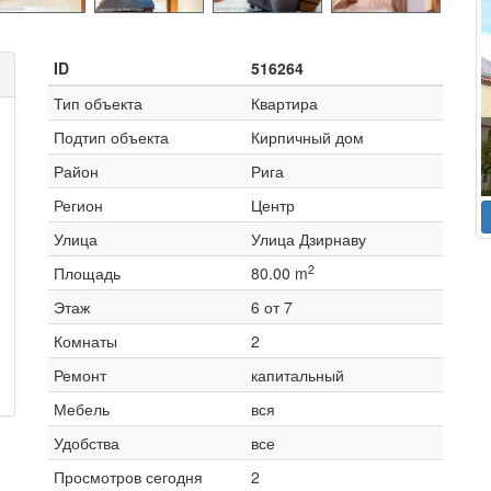
ID
516264
Тип объекта
Квартира
Подтип объекта
Кирпичный дом
Район
Рига
Регион
Центр
Улица
Улица Дзирнаву
2
Площадь
80.00 m
Этаж
6 от 7
Комнаты
2
Ремонт
капитальный
Мебель
вся
Удобства
все
Просмотров сегодня
2