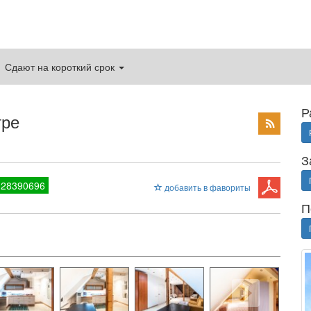
Сдают на короткий срок
Р
тре
З
 28390696
добавить в фавориты
П