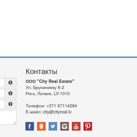
Контакты
ООО "City Real Estate"
Ул. Бруниниеку 8-2
Рига, Латвия, LV-1010
Телефон:
+371 67114284
E-мейл:
city@cityreal.lv