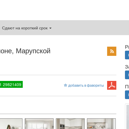
Сдают на короткий срок
Р
йоне, Марупской
З
1 29821409
П
добавить в фавориты