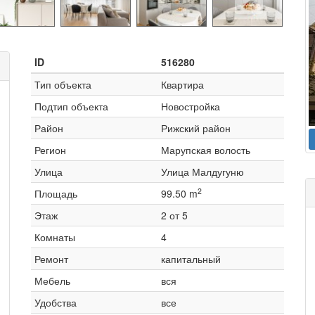
ID
516280
Тип объекта
Квартира
Подтип объекта
Новостройка
Район
Рижский район
Регион
Марупская волость
Улица
Улица Малдугуню
2
Площадь
99.50 m
Этаж
2 от 5
Комнаты
4
Ремонт
капитальный
Мебель
вся
Удобства
все