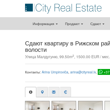
Информация
Продают
Сдают
Сдают квартиру в Рижском ра
волости
2
Улица Малдугуню, 99.50m
, 1500.00 EUR / мес.
Контакты:
Arina Umpiroviča
arina@cityreal.lv
+37