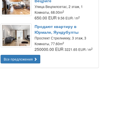
Вецриге
Улица Вецпилсетас, 2 этаж, 1
2
Комнаты, 68.00m
650.00 EUR
2
9.56 EUR / m
Продают квартиру в
Юрмале, Яундубулты
Проспект Стрелниеку, 3 этаж, 3
2
Комнаты, 77.60m
250000.00 EUR
2
3221.65 EUR / m
Все предложения