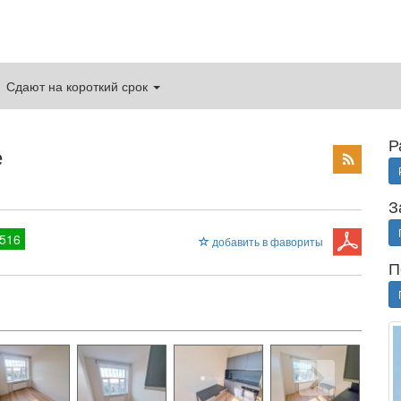
Сдают на короткий срок
Р
е
З
516
добавить в фавориты
П