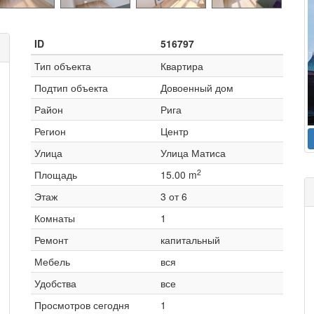
ID
516797
Тип объекта
Квартира
Подтип объекта
Довоенный дом
Район
Рига
Регион
Центр
Улица
Улица Матиса
2
Площадь
15.00 m
Этаж
3 от 6
Комнаты
1
Ремонт
капитальный
Мебель
вся
Удобства
все
Просмотров сегодня
1