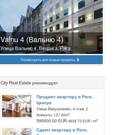
Vaļņu 4 (Вальню 4)
Улица Вальню 4, Вецрига, Рига
Посмотреть все новые проекты
City Real Estate рекомендует
Продают квартиру в Риге,
Центре
Улица Йeрузалемес, 4 этаж, 2
2
Комнаты, 127.30m
590000.00 EUR
2
4634.72 EUR / m
Сдают квартиру в Риге,