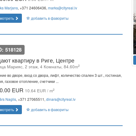
ks Marjans
, +371 24606436,
marks@cityreal.lv
мотреть
добавить в фавориты
D: 518128
ают квартиру в Риге, Центре
2
ица Марияс, 2 этаж, 4 Комнаты, 84.60m
ние во дворе, вход со двора, лифт, количество спален 3 шт., гостиная,
ня, газовое отопление, счетчики ...
0.00 EUR
2
10.64 EUR / m
ārs Naglis
, +371 27065511,
dinars@cityreal.lv
мотреть
добавить в фавориты