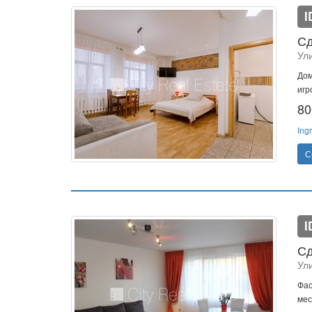
I
Сд
Ули
Дом
игр
80
Ing
С
I
Сд
Ул
Фас
мес