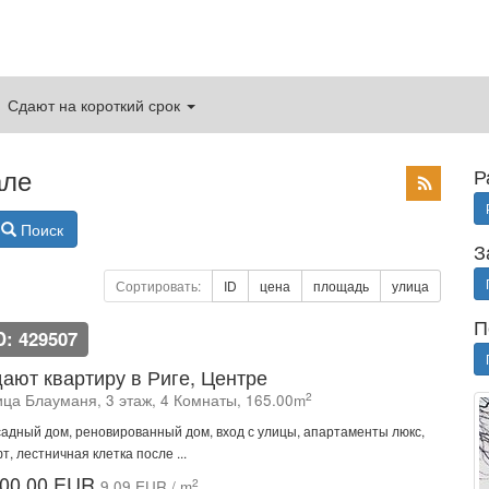
Сдают на короткий срок
але
Р
Поиск
З
Сортировать:
ID
цена
площадь
улица
П
D: 429507
ают квартиру в Риге, Центре
2
ица Блауманя, 3 этаж, 4 Комнаты, 165.00m
адный дом, реновированный дом, вход с улицы, апартаменты люкс,
т, лестничная клетка после ...
00.00 EUR
2
9.09 EUR / m