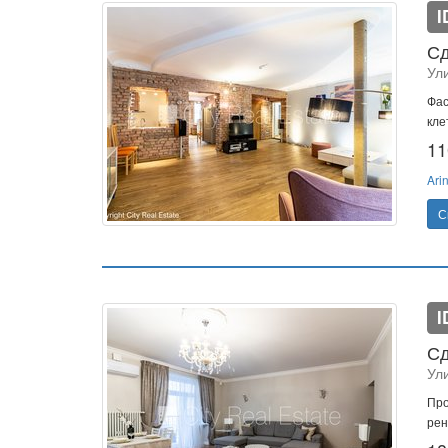
I
Сд
Ул
Фас
кле
11
Ari
С
I
Сд
Ул
Про
рен