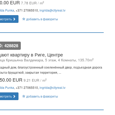
0.00 EUR
2
7.78 EUR / m
rīda Punka
, +371 27065510,
ingrida@cityreal.lv
мотреть
добавить в фавориты
D: 428828
ают квартиру в Риге, Центре
2
ица Кришьяна Валдемара, 5 этаж, 4 Комнаты, 135.70m
адный дом, благоустроенный озеленённый двор, подъездная дорога
рыта брущаткoй, закрытая территория, ...
50.00 EUR
2
9.21 EUR / m
rīda Punka
, +371 27065510,
ingrida@cityreal.lv
мотреть
добавить в фавориты