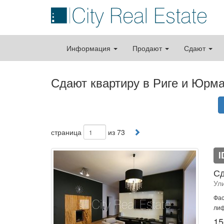
Информация
Продают
Сдают
Сдают квартиру в Риге и Юрм
страница
из 73
I
Сд
Ул
Фас
лиф
15