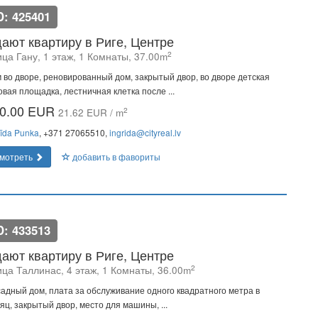
D: 425401
ают квартиру в Риге, Центре
2
ца Гану, 1 этаж, 1 Комнаты, 37.00m
 во дворе, реновированный дом, закрытый двор, во дворе детская
овая площадка, лестничная клетка после ...
0.00 EUR
2
21.62 EUR / m
rīda Punka
, +371 27065510,
ingrida@cityreal.lv
мотреть
добавить в фавориты
D: 433513
ают квартиру в Риге, Центре
2
ица Таллинас, 4 этаж, 1 Комнаты, 36.00m
адный дом, плата за обслуживание одного квадратного метра в
яц, закрытый двор, место для машины, ...