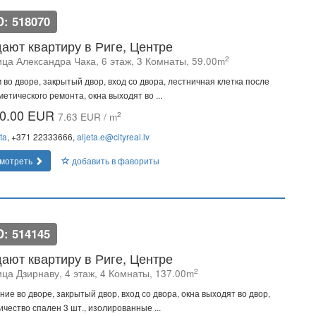
D: 518070
ают квартиру в Риге, Центре
2
ица Александра Чака, 6 этаж, 3 Комнаты, 59.00m
 во дворе, закрытый двор, вход со двора, лестничная клетка после
метического ремонта, окна выходят во ...
0.00 EUR
2
7.63 EUR / m
ta
, +371 22333666,
aljeta.e@cityreal.lv
мотреть
добавить в фавориты
D: 514145
ают квартиру в Риге, Центре
2
ица Дзирнаву, 4 этаж, 4 Комнаты, 137.00m
ние во дворе, закрытый двор, вход со двора, окна выходят во двор,
ичество спален 3 шт., изолированные ...