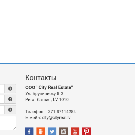
Контакты
ООО "City Real Estate"
Ул. Бруниниеку 8-2
Рига, Латвия, LV-1010
Телефон:
+371 67114284
E-мейл:
city@cityreal.lv