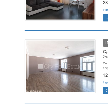
28
Ing
С
I
Сд
Ул
Фас
пок
12
Ing
С