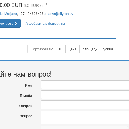
0.00 EUR
2
6.5 EUR / m
ks Marjans
, +371 24606436,
marks@cityreal.lv
мотреть
добавить в фавориты
Сортировать:
ID
цена
площадь
улица
йте нам вопрос!
Имя
Е-мейл
Телефон
Вопрос