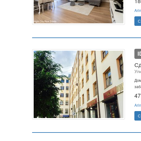
18
Ari
С
I
Сд
Ул
Дом
заб
47
Ari
С