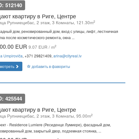
D: 512140
ают квартиру в Риге, Центре
2
ица Рупниецибас, 2 этаж, 3 Комнаты, 121.30m
адный дом, реновированный дом, вход с улицы, лифт, лестничная
тка после косметического ремонта, окна ...
00.00 EUR
2
9.07 EUR / m
na Umpiroviča
, +371 29821409,
arina@cityreal.lv
мотреть
добавить в фавориты
D: 425544
ают квартиру в Риге, Центре
2
ица Рупниецибас, 2 этаж, 3 Комнаты, 95.00m
ект - Residence Lumiere (Ресиденце Лумиере), фасадный дом,
овированный дом, закрытый двор, подземная стоянка, ...