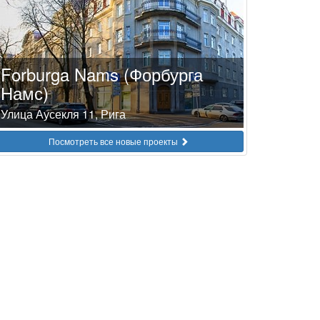
Forburga Nams (Форбурга
Намс)
Улица Аусекля 11, Рига
Посмотреть все новые проекты