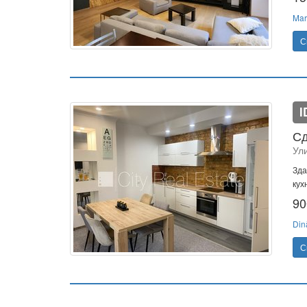
Mar
С
I
Сд
Ул
Зда
кух
90
Din
С