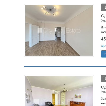
I
Сд
Ул
Дом
кос
45
Alje
С
I
Сд
Ул
Зда
кол