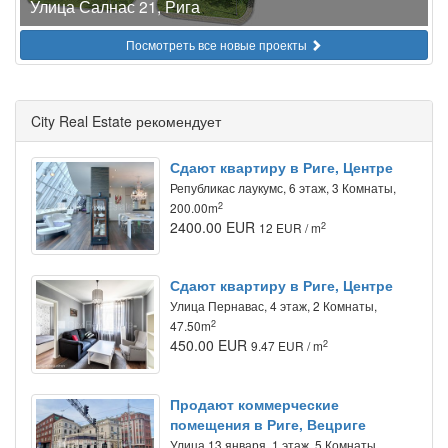
Улица Салнас 21, Рига
Посмотреть все новые проекты
City Real Estate рекомендует
Сдают квартиру в Риге, Центре
Републикас лаукумс, 6 этаж, 3 Комнаты,
2
200.00m
2400.00 EUR
2
12 EUR / m
Сдают квартиру в Риге, Центре
Улица Пернавас, 4 этаж, 2 Комнаты,
2
47.50m
450.00 EUR
2
9.47 EUR / m
Продают коммерческие
помещения в Риге, Вецриге
Улица 13 января, 1 этаж, 5 Комнаты,