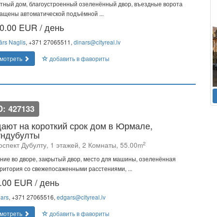
тный дом, благоустроенный озеленённый двор, въездные ворота
ащены автоматической подъёмной ...
0.00 EUR / день
ārs Naglis
, +371 27065511,
dinars@cityreal.lv
мотреть
добавить в фавориты
D: 427133
ают на короткий срок дом в Юрмале,
ндубулты
2
оспект Дубулту, 1 этажей, 2 Комнаты, 55.00m
ние во дворе, закрытый двор, место для машины, озеленённая
ритория со свежепосаженными расстениями, ...
.00 EUR / день
ars
, +371 27065516,
edgars@cityreal.lv
мотреть
добавить в фавориты