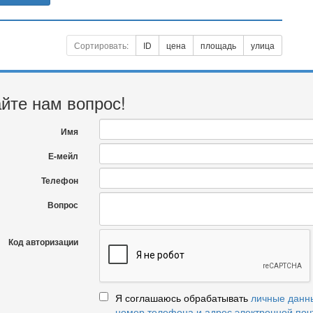
Сортировать:
ID
цена
площадь
улица
йте нам вопрос!
Имя
Е-мейл
Телефон
Вопрос
Код авторизации
Я соглашаюсь обрабатывать
личные данн
номер телефона и адрес электронной поч