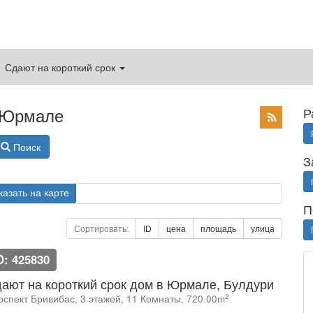
Сдают на короткий срок
в Юрмале
Р
Поиск
З
казать на карте
П
Сортировать:
ID
цена
площадь
улица
D: 425830
ают на короткий срок дом в Юрмале, Булдури
2
оспект Бривибас, 3 этажей, 11 Комнаты, 720.00m