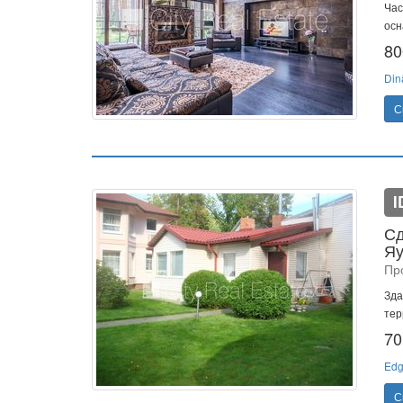
Час
осн
80
Din
С
I
Сд
Яу
Пр
Зда
тер
70
Edg
С