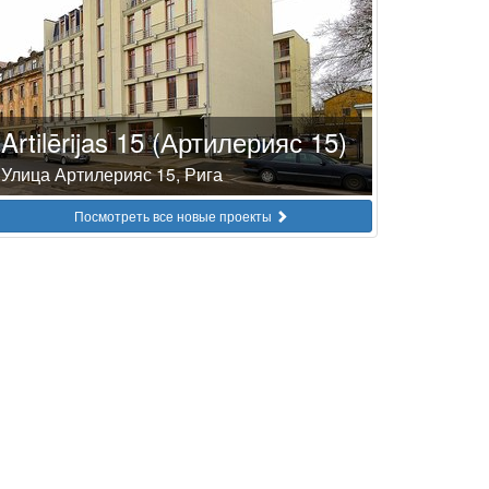
Artilērijas 15 (Артилерияс 15)
Улица Артилерияс 15, Рига
Посмотреть все новые проекты