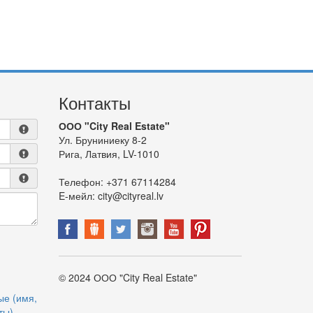
Контакты
ООО "City Real Estate"
Ул. Бруниниеку 8-2
Рига, Латвия, LV-1010
Телефон:
+371 67114284
E-мейл:
city@cityreal.lv
© 2024 ООО "City Real Estate"
ые (имя,
ты)