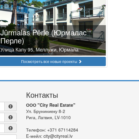
Jūrmalas Pērle (Юрмалас
Перле)
Улица Капу 95, Меллужи, Юрмала
Посмотреть все новые проекты
Контакты
ООО "City Real Estate"
Ул. Бруниниеку 8-2
Рига, Латвия, LV-1010
Телефон:
+371 67114284
E-мейл:
city@cityreal.lv