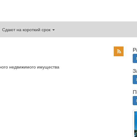
Сдают на короткий срок
Р
дного недвижимого имущества
З
П