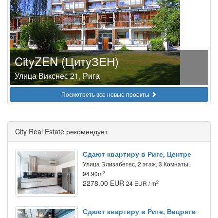
CityZEN (ЦитyЗЕН)
Улица Викснес 21, Рига
Посмотреть все новые проекты
City Real Estate рекомендует
Сдают квартиру в Риге, Центре
Улица Элизабетес, 2 этаж, 3 Комнаты,
2
94.90m
2278.00 EUR
2
24 EUR / m
Сдают квартиру в Риге, Вецриге