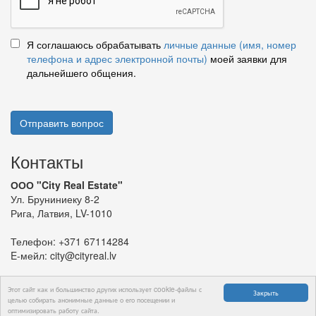
Я соглашаюсь обрабатывать
личные данные (имя, номер
телефона и адрес электронной почты)
моей заявки для
дальнейшего общения.
Отправить вопрос
Контакты
ООО "City Real Estate"
Ул. Бруниниеку 8-2
Рига, Латвия, LV-1010
Телефон:
+371 67114284
E-мейл:
city@cityreal.lv
Этот сайт как и большинство других использует cookie-файлы с
Закрыть
целью собирать анонимные данные о его посещении и
оптимизировать работу сайта.
© 2024 ООО "City Real Estate"