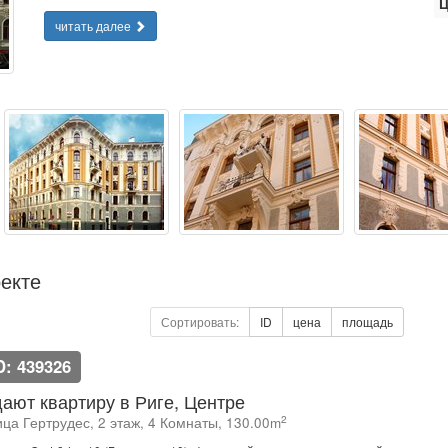
Ц
читать далее
екте
Сортировать:
ID
цена
площадь
D: 439326
ают квартиру в Риге, Центре
2
ица Гертрудес, 2 этаж, 4 Комнаты, 130.00m