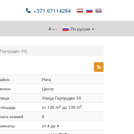
+371 67114284
A
+
-
По русски
(Гертрудес 10)
айон
Рига
егион
Центр
лица
Улица Гертрудес 10
2
2
лощадь
от 130 m
до 130 m
сего этажей
5
омнаты
от 4 до 4