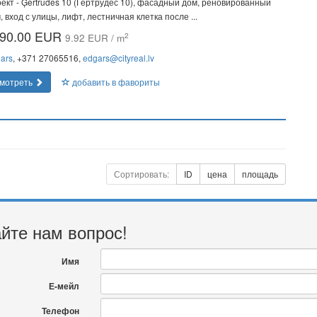
ект - Ģertrūdes 10 (Гертрудес 10), фасадный дом, реновированный
, вход с улицы, лифт, лестничная клетка после ...
90.00 EUR
2
9.92 EUR / m
ars
, +371 27065516,
edgars@cityreal.lv
мотреть
добавить в фавориты
Сортировать:
ID
цена
площадь
йте нам вопрос!
Имя
Е-мейл
Телефон