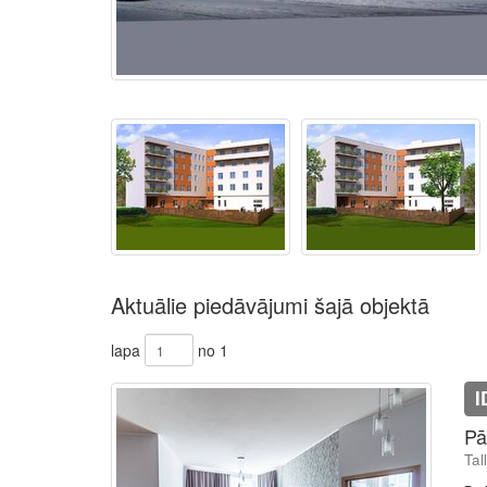
Aktuālie piedāvājumi šajā objektā
lapa
no 1
I
Pā
Tal