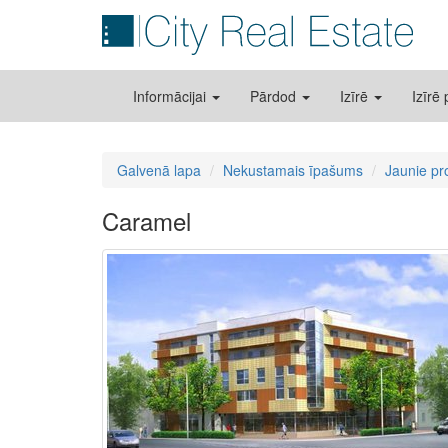
Informācijai
Pārdod
Izīrē
Izīrē
Galvenā lapa
Nekustamais īpašums
Jaunie pr
Caramel