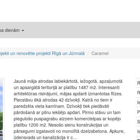
 pa dienām
ojekti un renovētie projekti Rīgā un Jūrmalā
Caramel
Jaunā māja atrodas labiekārtotā, iežogotā, apzaļumotā
R
un apsargātā teritorijā ar platību 1487 m2. Interesanti
R
arhitektūras risinājumi, mājas apdarē izmantotas flīzes.
Piecstāvu ēkā atrodas 42 dzīvokļi. Katrā no tiem ir
I
paredzēta vieta kamīnam. Dzīvokļi tiek piedāvāti
P
pārdošanā ar pilnu iekšējo apdari. Pirmo stāvu un tam
piegulošo puspagrabu aizņem komerctelpas ar kopējo
S
platību 1200 m2. Nesošo sienu konstrukcijas un
pārsegumi izgatavoti no monolītā dzelzsbetona. Apkure,
I
ūdensvads un kanalizācija ir c…