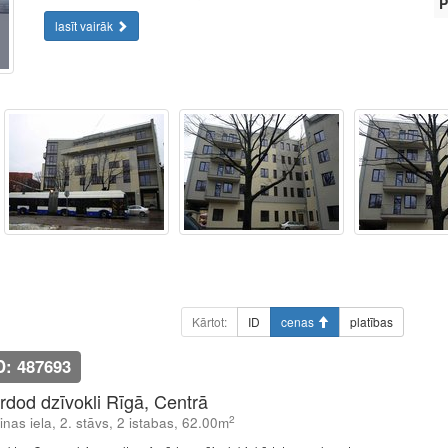
P
lasīt vairāk
Kārtot:
ID
cenas
platības
D: 487693
rdod dzīvokli Rīgā, Centrā
2
linas iela, 2. stāvs, 2 istabas, 62.00m