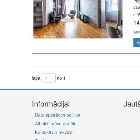
Pro
pag
paga
14
Ari
A
lapa
no 1
Informācijai
Jaut
Datu apstrādes politika
Atbalsti mūsu portālu
Kontakti un rekvizīti