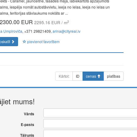
jekts - Caramel, jaunceltne, fasādes māja, labiekārtots apzaļumots
alms, iespēja nomāt autostāvvietu, ieeja no ielas, ieeja no ielas un
lma, teritorijas stāvlaukums noklāts ar ...
2300.00 EUR
2
2295.16 EUR / m
na Umpiroviča
, +371 29821409,
arina@cityreal.lv
pskatīt
pievienot favorītiem
Kārtot:
ID
cenas
platības
ājiet mums!
Vārds
E-pasts
Tālrunis