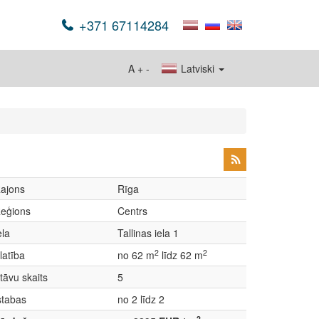
+371 67114284
A
+
-
Latviski
ajons
Rīga
eģions
Centrs
ela
Tallinas iela 1
2
2
latība
no 62 m
līdz 62 m
tāvu skaits
5
stabas
no 2 līdz 2
2